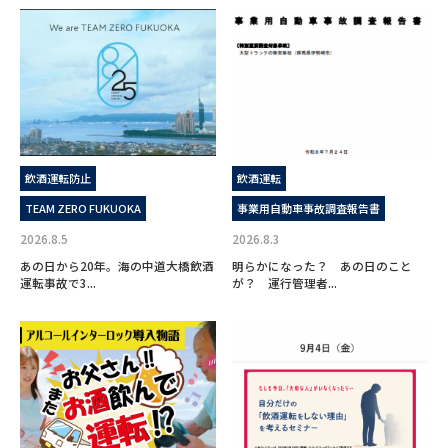
飲酒運転防止
飲酒運転
TEAM ZERO FUKUOKA
事業用自動車事故調査報告書
2026.8.5
2026.8.3
あの日から20年。海の中道大橋飲酒
明らかになった？ あの日のこと
運転事故で3...
が？ 運行管理者...