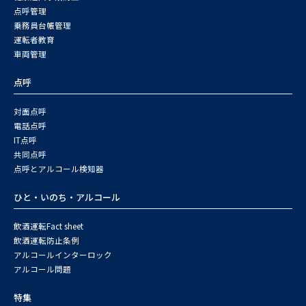
点呼管理
乗務員台帳管理
運転者教育
車両管理
点呼
対面点呼
電話点呼
IT点呼
共同点呼
点呼とアルコール検知器
ひと・いのち・アルコール
飲酒運転Fact sheet
飲酒運転防止条例
アルコールインターロック
アルコール問題
特集