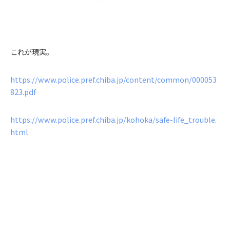
これが現実。
https://www.police.pref.chiba.jp/content/common/000053
823.pdf
https://www.police.pref.chiba.jp/kohoka/safe-life_trouble.
html