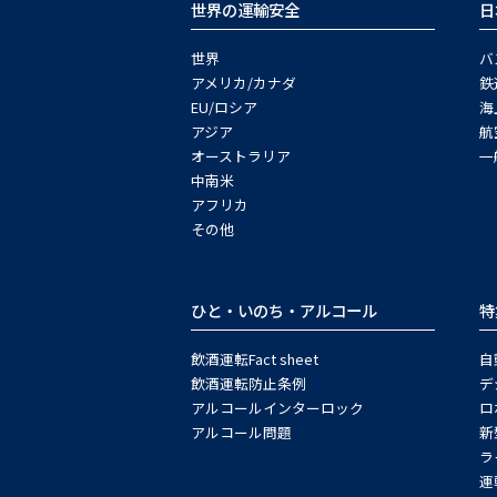
世界の運輸安全
日
世界
バ
アメリカ/カナダ
鉄
EU/ロシア
海
アジア
航
オーストラリア
一
中南米
アフリカ
その他
ひと・いのち・アルコール
特
飲酒運転Fact sheet
自
飲酒運転防止条例
デ
アルコールインターロック
ロ
アルコール問題
新
ラ
運