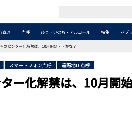
行管理
点呼
ひと・いのち・アルコール
特集
パブ
呼のセンター化解禁は、10月開始・・かな？
スマートフォン点呼
遠隔地IT点呼
ンター化解禁は、10月