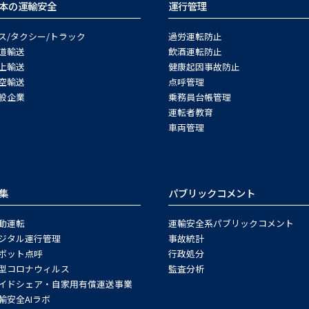
本の運輸安全
運行管理
ス/タクシー/トラック
過労運転防止
道輸送
飲酒運転防止
上輸送
健康起因事故防止
空輸送
点呼管理
般企業
乗務員台帳管理
運転者教育
車両管理
集
パブリックコメント
動運転
運輸安全系パブリックコメント
ジタル運行管理
事故統計
ボット点呼
行政処分
型コロナウィルス
監査分析
イドシェア・自家用有償運送事業
輸安全AIラボ