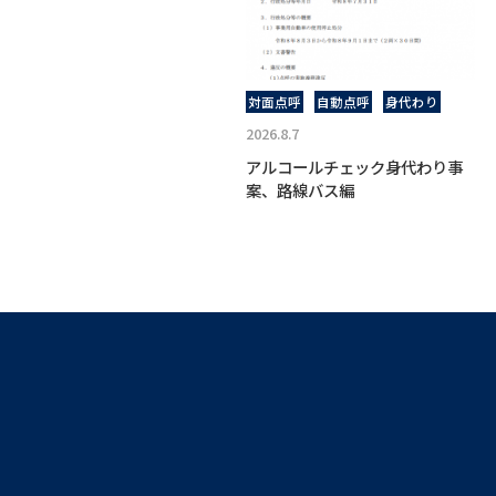
対面点呼
自動点呼
身代わり
2026.8.7
アルコールチェック身代わり事
案、路線バス編