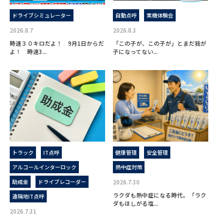
ドライブシミュレーター
自動点呼
実機体験会
2026.8.7
2026.8.3
時速３０キロだよ！ 9月1日からだ
「この子が、この子が」とまだ我が
よ！ 時速3...
子になってない...
トラック
IT点呼
健康管理
安全管理
アルコールインターロック
熱中症対策
助成金
ドライブレコーダー
2026.7.30
ラクダも熱中症になる時代。「ラク
遠隔地IT点呼
ダもほしがる塩...
2026.7.31