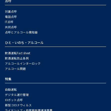
点呼
対面点呼
電話点呼
IT点呼
共同点呼
点呼とアルコール検知器
ひと・いのち・アルコール
飲酒運転Fact sheet
飲酒運転防止条例
アルコールインターロック
アルコール問題
特集
自動運転
デジタル運行管理
ロボット点呼
新型コロナウィルス
ライドシェア・自家用有償運送事業