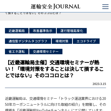
運輸安全JOURNAL
日本の運輸安全
バス/タクシー/トラック
【近畿運輸局主催】交通環境セミナーが熱い！「環境対策をすることは決し
て損することではない」そのココロとは？
近畿運輸局
改善基準告示
運行管理高度化
通信型デジタルタコグラフ
環境対策
エコドライブ
省エネ運転
交通環境セミナー
【近畿運輸局主催】交通環境セミナーが熱
い！「環境対策をすることは決して損するこ
とではない」そのココロとは？
2023.3.15
近畿運輸局は、交通環境セミナー「トラック運送業界における20
50年カーボンニュートラルに向けた取組の紹介」を開催し、その
模様を『近畿運輸局YouTubeチャンネル』にて公開しています。