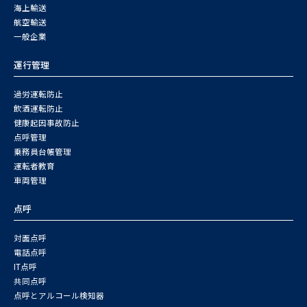
海上輸送
航空輸送
一般企業
運行管理
過労運転防止
飲酒運転防止
健康起因事故防止
点呼管理
乗務員台帳管理
運転者教育
車両管理
点呼
対面点呼
電話点呼
IT点呼
共同点呼
点呼とアルコール検知器