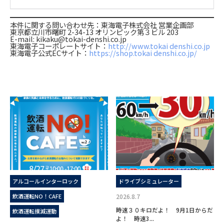
本件に関する問い合わせ先：東海電子株式会社 営業企画部
東京都立川市曙町 2-34-13 オリンピック第３ビル 203
E-mail: kikaku@tokai-denshi.co.jp
東海電子コーポレートサイト：
http://www.tokai denshi.co.jp
東海電子公式ECサイト：
https://shop.tokai denshi.co.jp/
アルコールインターロック
ドライブシミュレーター
飲酒運転NO！CAFE
2026.8.7
時速３０キロだよ！ 9月1日からだ
飲酒運転撲滅運動
よ！ 時速3...