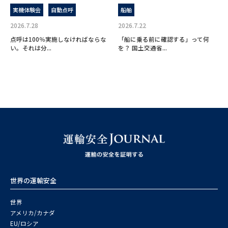
実機体験会
自動点呼
船舶
2026.7.28
2026.7.22
点呼は100％実施しなければならな
「船に乗る前に確認する」って何
い。それは分...
を？ 国土交通省...
世界の運輸安全
世界
アメリカ/カナダ
EU/ロシア