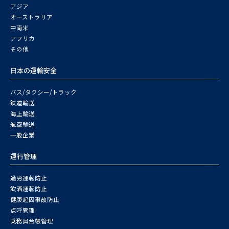
アジア
オーストラリア
中南米
アフリカ
その他
日本の運輸安全
バス/タクシー/トラック
鉄道輸送
海上輸送
航空輸送
一般企業
運行管理
過労運転防止
飲酒運転防止
健康起因事故防止
点呼管理
乗務員台帳管理