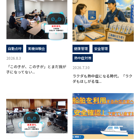
自動点呼
実機体験会
健康管理
安全管理
2026.8.3
熱中症対策
「この子が、この子が」とまだ我が
2026.7.30
子になってない...
ラクダも熱中症になる時代。「ラク
ダもほしがる塩...