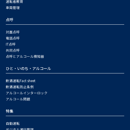
運転者教育
車両管理
点呼
対面点呼
電話点呼
IT点呼
共同点呼
点呼とアルコール検知器
ひと・いのち・アルコール
飲酒運転Fact sheet
飲酒運転防止条例
アルコールインターロック
アルコール問題
特集
自動運転
デジタル運行管理