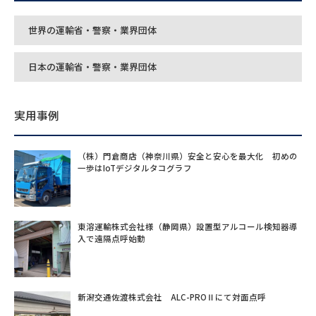
世界の運輸省・警察・業界団体
日本の運輸省・警察・業界団体
実用事例
（株）門倉商店（神奈川県）安全と安心を最大化 初めの
一歩はIoTデジタルタコグラフ
東溶運輸株式会社様（静岡県）設置型アルコール検知器導
入で遠隔点呼始動
新潟交通佐渡株式会社 ALC-PROⅡにて対面点呼