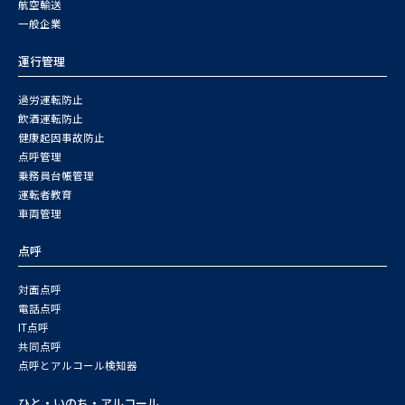
航空輸送
一般企業
運行管理
過労運転防止
飲酒運転防止
健康起因事故防止
点呼管理
乗務員台帳管理
運転者教育
車両管理
点呼
対面点呼
電話点呼
IT点呼
共同点呼
点呼とアルコール検知器
ひと・いのち・アルコール