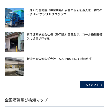
（株）門倉商店（神奈川県）安全と安心を最大化 初めの
一歩はIoTデジタルタコグラフ
東溶運輸株式会社様（静岡県）設置型アルコール検知器導
入で遠隔点呼始動
新潟交通佐渡株式会社 ALC-PROⅡにて対面点呼
もっと見る
全国酒気帯び検知マップ