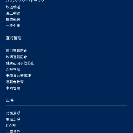
バス/タクシー/トラック
鉄道輸送
海上輸送
航空輸送
一般企業
運行管理
過労運転防止
飲酒運転防止
健康起因事故防止
点呼管理
乗務員台帳管理
運転者教育
車両管理
点呼
対面点呼
電話点呼
IT点呼
共同点呼