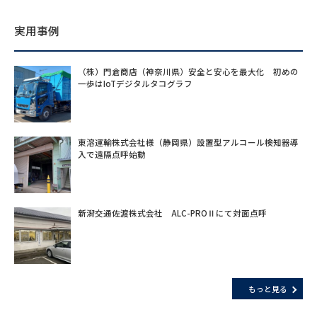
実用事例
（株）門倉商店（神奈川県）安全と安心を最大化 初めの
一歩はIoTデジタルタコグラフ
東溶運輸株式会社様（静岡県）設置型アルコール検知器導
入で遠隔点呼始動
新潟交通佐渡株式会社 ALC-PROⅡにて対面点呼
もっと見る