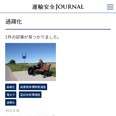
運輸安全JOURNAL
過疎化
過疎化
1件の記事が見つかりました。
高齢化
自家用有償旅客運送
鬼タク
空白地有償運送
過疎化
2021.8.26