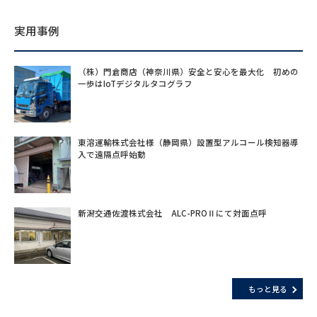
実用事例
（株）門倉商店（神奈川県）安全と安心を最大化 初めの
一歩はIoTデジタルタコグラフ
東溶運輸株式会社様（静岡県）設置型アルコール検知器導
入で遠隔点呼始動
新潟交通佐渡株式会社 ALC-PROⅡにて対面点呼
もっと見る