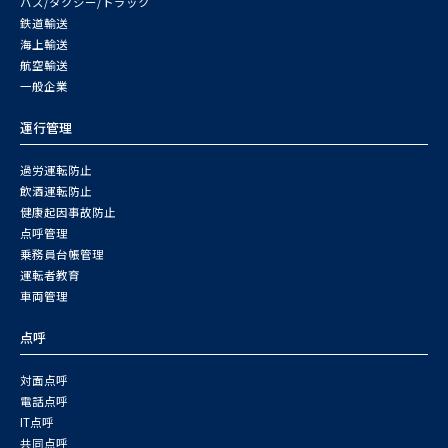
バス/タクシー/トラック
鉄道輸送
海上輸送
航空輸送
一般企業
運行管理
過労運転防止
飲酒運転防止
健康起因事故防止
点呼管理
乗務員台帳管理
運転者教育
車両管理
点呼
対面点呼
電話点呼
IT点呼
共同点呼