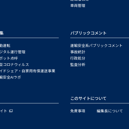
車両管理
集
パブリックコメント
動運転
運輸安全系パブリックコメント
ジタル運行管理
事故統計
ボット点呼
行政処分
型コロナウィルス
監査分析
イドシェア・自家用有償運送事業
輸安全AIラボ
このサイトについて
サイト
免責事項
編集長について