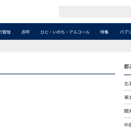
行管理
点呼
ひと・いのち・アルコール
特集
パブ
都
北海
東北
関東
中部