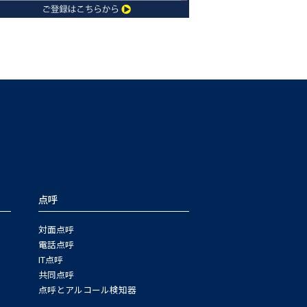
点呼
対面点呼
電話点呼
IT点呼
共同点呼
点呼とアルコール検知器