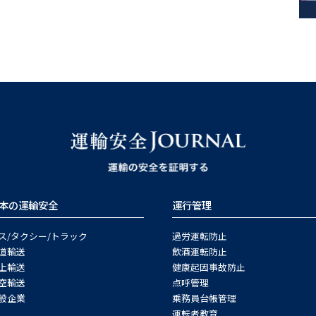
本の運輸安全
運行管理
ス/タクシー/トラック
過労運転防止
道輸送
飲酒運転防止
上輸送
健康起因事故防止
空輸送
点呼管理
般企業
乗務員台帳管理
運転者教育