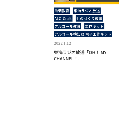
飲酒教育
東海ラジオ放送
ALC-Craft
ものづくり教育
アルコール教育
工作キット
アルコール検知器 電子工作キット
2022.1.12
東海ラジオ放送「OH！ MY
CHANNEL！...