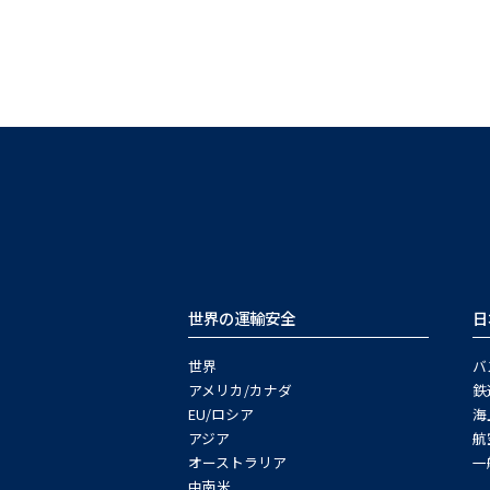
世界の運輸安全
日
世界
バ
アメリカ/カナダ
鉄
EU/ロシア
海
アジア
航
オーストラリア
一
中南米