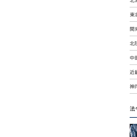
北
東
関
北
中
近
神
法