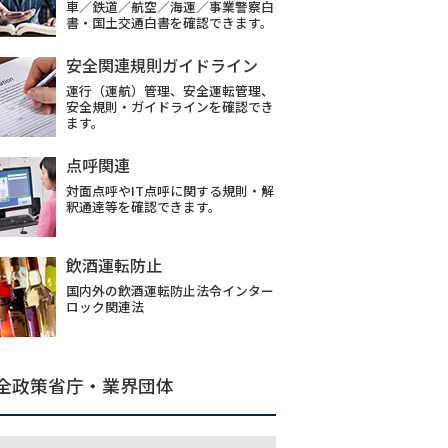
車／鉄道／航空／海運／事業警察白
書・国土交通白書を確認できます。
安全関連規則ガイドライン
運行（運航）管理、安全運転管理、
安全規則・ガイドラインを確認でき
ます。
点呼関連
対面点呼やIT点呼に関する規則・解
釈通達等を確認できます。
飲酒運転防止
国内外の飲酒運転防止法令インター
ロック関連法
全政策省庁・業界団体