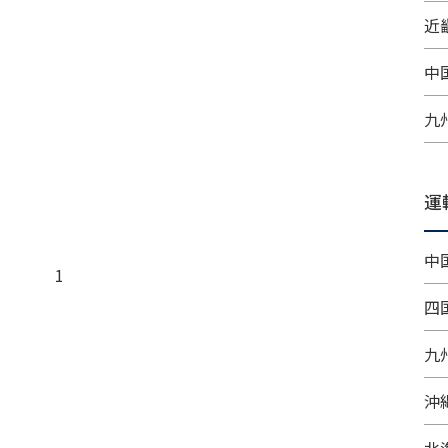
近畿
中
九
運
中
1
四
九
沖