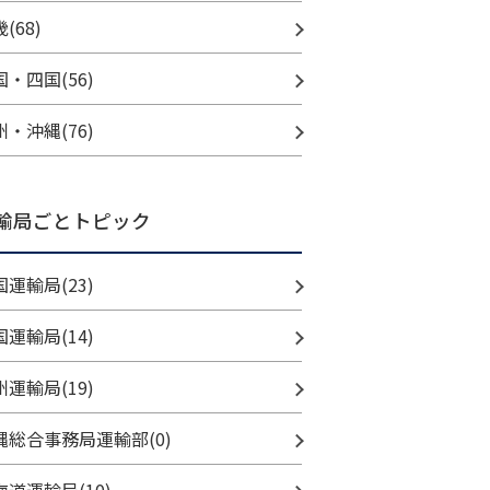
(68)
国・四国(56)
州・沖縄(76)
輸局ごとトピック
国運輸局(23)
国運輸局(14)
州運輸局(19)
縄総合事務局運輸部(0)