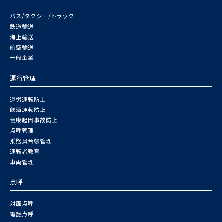
バス/タクシー/トラック
鉄道輸送
海上輸送
航空輸送
一般企業
運行管理
過労運転防止
飲酒運転防止
健康起因事故防止
点呼管理
乗務員台帳管理
運転者教育
車両管理
点呼
対面点呼
電話点呼