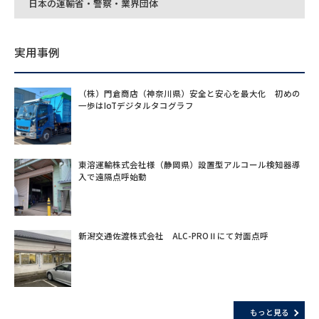
日本の運輸省・警察・業界団体
実用事例
（株）門倉商店（神奈川県）安全と安心を最大化 初めの
一歩はIoTデジタルタコグラフ
東溶運輸株式会社様（静岡県）設置型アルコール検知器導
入で遠隔点呼始動
新潟交通佐渡株式会社 ALC-PROⅡにて対面点呼
もっと見る