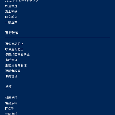
バス/タクシー/トラック
鉄道輸送
海上輸送
航空輸送
一般企業
運行管理
過労運転防止
飲酒運転防止
健康起因事故防止
点呼管理
乗務員台帳管理
運転者教育
車両管理
点呼
対面点呼
電話点呼
IT点呼
共同点呼