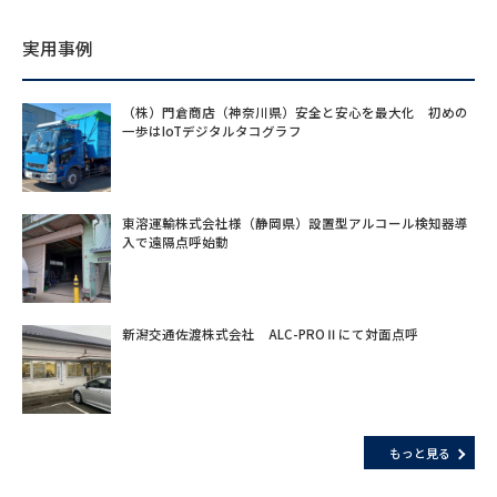
実用事例
（株）門倉商店（神奈川県）安全と安心を最大化 初めの
一歩はIoTデジタルタコグラフ
東溶運輸株式会社様（静岡県）設置型アルコール検知器導
入で遠隔点呼始動
新潟交通佐渡株式会社 ALC-PROⅡにて対面点呼
もっと見る