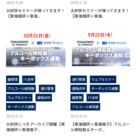
2023.4.28
2023.3.23
大好評セミナーが帰ってきます！
大好評セミナーが帰ってきます！
【東海理研×東海...
【東海理研×東海...
鍵管理
IT点呼
運行管理
ウェブセミナー
アルコール検知器
運行管理
遠隔点呼
キーボックス連動
ウェブセミナー
遠隔点呼
鍵管理
IT点呼
キーボックス連動
アルコール検知器
2022.9.27
2022.9.12
大好評につきアーカイブ開催【東
【東海理研×東海電子】アルコー
海理研×東海電子...
ル検知器＆キーボ...