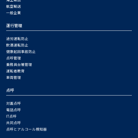
航空輸送
一般企業
運行管理
過労運転防止
飲酒運転防止
健康起因事故防止
点呼管理
乗務員台帳管理
運転者教育
車両管理
点呼
対面点呼
電話点呼
IT点呼
共同点呼
点呼とアルコール検知器