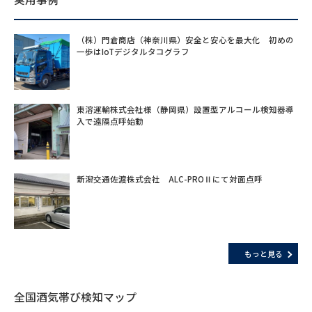
（株）門倉商店（神奈川県）安全と安心を最大化 初めの
一歩はIoTデジタルタコグラフ
東溶運輸株式会社様（静岡県）設置型アルコール検知器導
入で遠隔点呼始動
新潟交通佐渡株式会社 ALC-PROⅡにて対面点呼
もっと見る
全国酒気帯び検知マップ