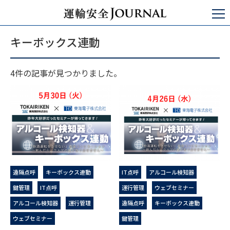
運輸安全JOURNAL
キーボックス連動
キーボックス連動
4件の記事が見つかりました。
遠隔点呼
キーボックス連動
IT点呼
アルコール検知器
鍵管理
IT点呼
運行管理
ウェブセミナー
アルコール検知器
運行管理
遠隔点呼
キーボックス連動
ウェブセミナー
鍵管理