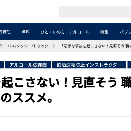
行管理
点呼
ひと・いのち・アルコール
特集
パブ
バス/タクシー/トラック
「悲惨な事故を起こさない！見直そう 職
アルコール依存症
飲酒運転防止インストラクター
起こさない！見直そう 
画のススメ。