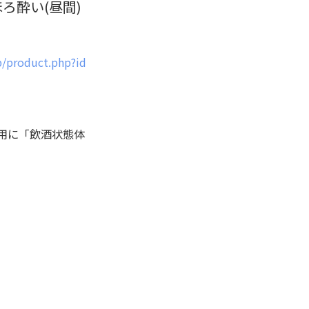
ろ酔い(昼間)
jp/product.php?id
用に「飲酒状態体