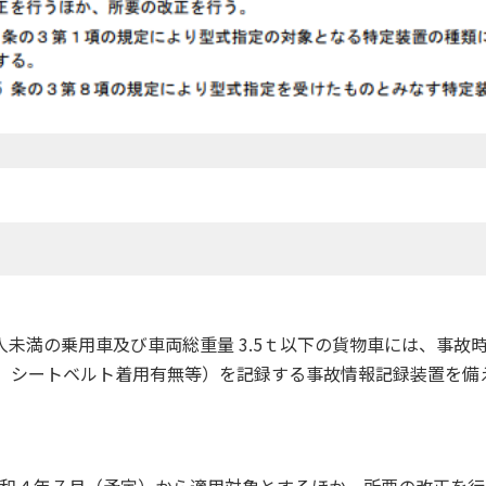
0 人未満の乗用車及び車両総重量 3.5ｔ以下の貨物車には、事
、シートベルト着用有無等）を記録する事故情報記録装置を備
和４年７月（予定）から適用対象とするほか、所要の改正を行