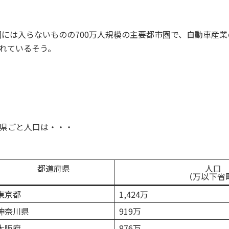
市圏には入らないものの700万人規模の主要都市圏で、自動車産
れているそう。
県ごと人口は・・・
都道府県
人口
（万以下省
東京都
1,424万
神奈川県
919万
大阪府
876万