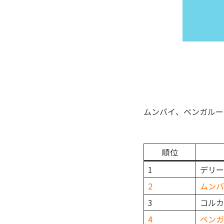
ムンバイ、ベンガルー
順位
1
デリー
2
ムンバ
3
コルカ
4
ベンガ