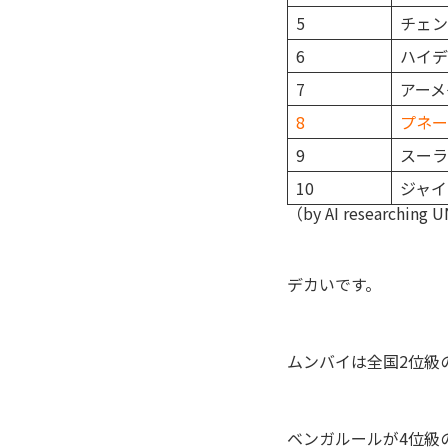
5
チェン
6
ハイデ
7
アーメ
8
プネー
9
スーラ
10
ジャイ
（by AI researching UN
デカいです。
ムンバイは全国2位級
ベンガルールが4位級