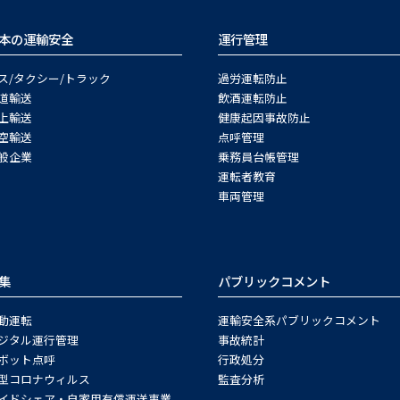
本の運輸安全
運行管理
ス/タクシー/トラック
過労運転防止
道輸送
飲酒運転防止
上輸送
健康起因事故防止
空輸送
点呼管理
般企業
乗務員台帳管理
運転者教育
車両管理
集
パブリックコメント
動運転
運輸安全系パブリックコメント
ジタル運行管理
事故統計
ボット点呼
行政処分
型コロナウィルス
監査分析
イドシェア・自家用有償運送事業