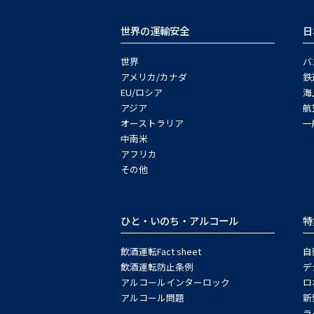
世界の運輸安全
日
世界
バ
アメリカ/カナダ
鉄
EU/ロシア
海
アジア
航
オーストラリア
一
中南米
アフリカ
その他
ひと・いのち・アルコール
特
飲酒運転Fact sheet
自
飲酒運転防止条例
デ
アルコールインターロック
ロ
アルコール問題
新
ラ