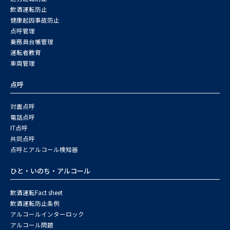
飲酒運転防止
健康起因事故防止
点呼管理
乗務員台帳管理
運転者教育
車両管理
点呼
対面点呼
電話点呼
IT点呼
共同点呼
点呼とアルコール検知器
ひと・いのち・アルコール
飲酒運転Fact sheet
飲酒運転防止条例
アルコールインターロック
アルコール問題