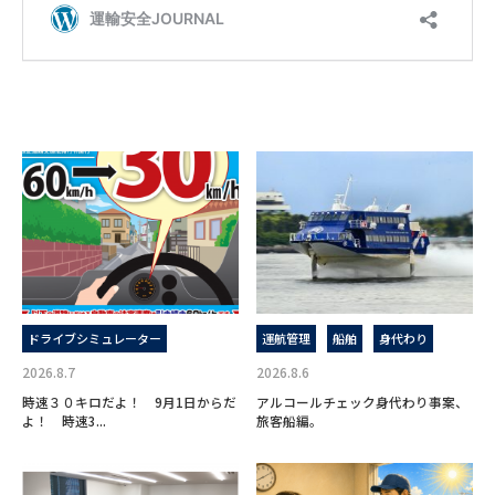
ドライブシミュレーター
運航管理
船舶
身代わり
2026.8.7
2026.8.6
時速３０キロだよ！ 9月1日からだ
アルコールチェック身代わり事案、
よ！ 時速3...
旅客船編。