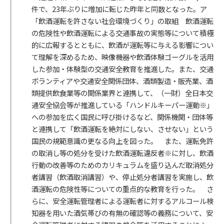
件で、23年ぶりに増加に転じた昨年と同数となった。ア
「飲酒運転を許さない社会環境づくり」の取組 飲酒運転
の危険性や飲酒運転による交通事故の実態等について積極
的に広報するとともに、飲酒が運転等に与える影響につい
て理解を深めるため、映像機器や飲酒体験ゴーグルを活用
した参加・体験型の交通安全教育を推進した。また、交通
ボランティアや交通安全関係団体、酒類製造・販売業、酒
類提供飲食業等の関係業界と連携して、（一財）全日本交
通安全協会等が推進している「ハンドルキーパー運動※」
への参加を広く国民に呼び掛けるなど、関係機関・団体等
と連携して「飲酒運転を絶対にしない、させない」という
国民の規範意識の更なる向上を図った。 また、運転免許
の取消し等の処分を受けた飲酒運転違反者※に対し、飲酒
行動の改善等のためのカリキュラムを盛り込んだ取消処分
者講習（飲酒取消講習）や、停止処分者講習を実施し、飲
酒運転の危険性等についての重点的な教育を行った。 さ
らに、安全運転管理者による運転者に対するアルコール検
知器を用いた酒気帯びの有無の確認等の義務について、安