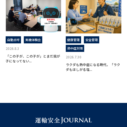
自動点呼
実機体験会
健康管理
安全管理
2026.8.3
熱中症対策
「この子が、この子が」とまだ我が
2026.7.30
子になってない...
ラクダも熱中症になる時代。「ラク
ダもほしがる塩...