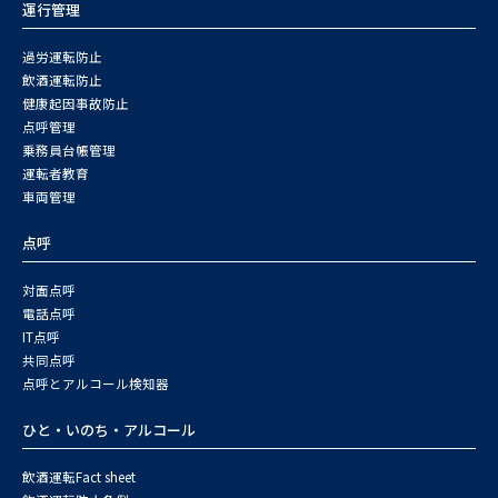
運行管理
過労運転防止
飲酒運転防止
健康起因事故防止
点呼管理
乗務員台帳管理
運転者教育
車両管理
点呼
対面点呼
電話点呼
IT点呼
共同点呼
点呼とアルコール検知器
ひと・いのち・アルコール
飲酒運転Fact sheet