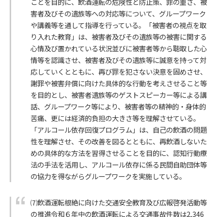
ことを目的に、飲酒運転の危険性と防止策、罪の重さ、被
害者及びその遺族等への対応等について、グループワーク
や講義等を通して指導を行っている。「被害者の視点を取
り入れた教育」は、被害者及びその遺族等の被害に関する
心情及び置かれている状況並びに被害者等から聴取した心
情等を認識させ、被害者及びその遺族等に誠意を持って対
応していくとともに、再び罪を犯さない決意を固めさせ、
謝罪や被害弁償に向けた具体的な行動を考えさせること等
を目的とし、被害者遺族等のゲストスピーカー等による講
話、グループワーク等により、被害者等の精神的・身体的
苦痛、更には経済的負担の大きさ等を理解させている。
「アルコール依存回復プログラム」は、自己の飲酒の問題
性を理解させ、その改善を図るとともに、再飲酒しないた
めの具体的な方法を習得させることを目的に、認知行動療
法の手法を活用し、アルコール依存に係る民間自助団体等
の協力を得ながらグループワークを実施している。
⑺飲酒運転根絶に向けた交通安全教育及び広報啓発活動等
の推進令和６年中の飲酒運転による交通事故件数は2,346