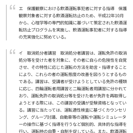
エ 保護観察における飲酒運転事犯者に対する指導 保護
観察対象者に対する飲酒運転防止のため、平成22年10月
から、心理学等の専門的知識に基づいて策定された飲酒運
転防止プログラムを実施し、飲酒運転事犯者に対する指導
の充実強化に努めている。
イ 取消処分者講習 取消処分者講習は、運転免許の取消
処分等を受けた者を対象に、その者に自らの危険性を自覚
させ、その特性に応じた運転の方法を助言・指導すること
により、これらの者の運転態度の改善を図ろうとするもの
である。講習は、受講者が受けようとしている免許の種類
に応じ、四輪運転者用講習と二輪運転者用講習に分かれて
おり、運転免許の取消処分等を受けた者が免許を再取得し
ようとする際には、この講習の受講が受験資格となってい
る。講習に当たっては、運転適性検査に基づくカウンセリ
ング、グループ討議、自動車等の運転や運転シミュレータ
ーの操作に基づく指導を行うなど個別的、具体的な指導を
行い、運転時の自重・自制を促している。また、飲酒運転