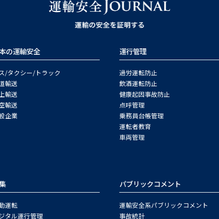
本の運輸安全
運行管理
ス/タクシー/トラック
過労運転防止
道輸送
飲酒運転防止
上輸送
健康起因事故防止
空輸送
点呼管理
般企業
乗務員台帳管理
運転者教育
車両管理
集
パブリックコメント
動運転
運輸安全系パブリックコメント
ジタル運行管理
事故統計