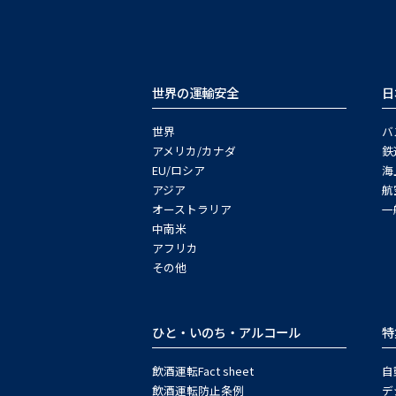
世界の運輸安全
日
世界
バ
アメリカ/カナダ
鉄
EU/ロシア
海
アジア
航
オーストラリア
一
中南米
アフリカ
その他
ひと・いのち・アルコール
特
飲酒運転Fact sheet
自
飲酒運転防止条例
デ