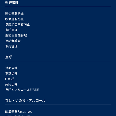
運行管理
過労運転防止
飲酒運転防止
健康起因事故防止
点呼管理
乗務員台帳管理
運転者教育
車両管理
点呼
対面点呼
電話点呼
IT点呼
共同点呼
点呼とアルコール検知器
ひと・いのち・アルコール
飲酒運転Fact sheet