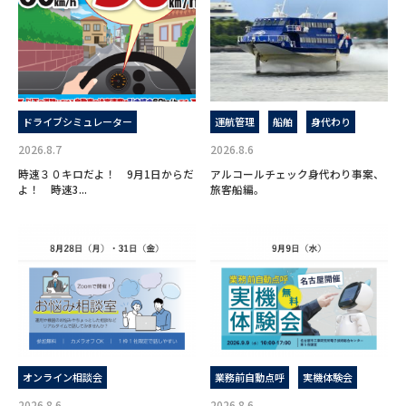
ドライブシミュレーター
運航管理
船舶
身代わり
2026.8.7
2026.8.6
時速３０キロだよ！ 9月1日からだ
アルコールチェック身代わり事案、
よ！ 時速3...
旅客船編。
オンライン相談会
業務前自動点呼
実機体験会
2026.8.6
2026.8.6