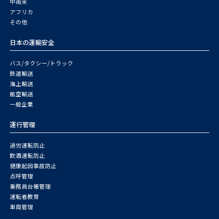
中南米
アフリカ
その他
日本の運輸安全
バス/タクシー/トラック
鉄道輸送
海上輸送
航空輸送
一般企業
運行管理
過労運転防止
飲酒運転防止
健康起因事故防止
点呼管理
乗務員台帳管理
運転者教育
車両管理