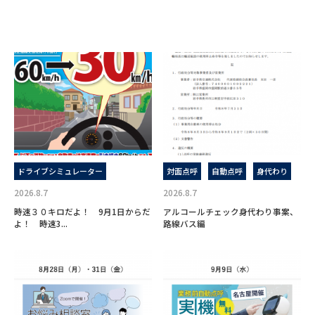
ドライブシミュレーター
対面点呼
自動点呼
身代わり
2026.8.7
2026.8.7
時速３０キロだよ！ 9月1日からだ
アルコールチェック身代わり事案、
よ！ 時速3...
路線バス編