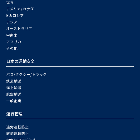
世界
アメリカ/カナダ
EU/ロシア
アジア
オーストラリア
中南米
アフリカ
その他
日本の運輸安全
バス/タクシー/トラック
鉄道輸送
海上輸送
航空輸送
一般企業
運行管理
過労運転防止
飲酒運転防止
健康起因事故防止