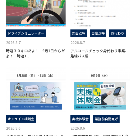
ドライブシミュレーター
対面点呼
自動点呼
身代わり
2026.8.7
2026.8.7
時速３０キロだよ！ 9月1日からだ
アルコールチェック身代わり事案、
よ！ 時速3...
路線バス編
オンライン相談会
実機体験会
業務前自動点呼
2026.8.6
2026.8.6