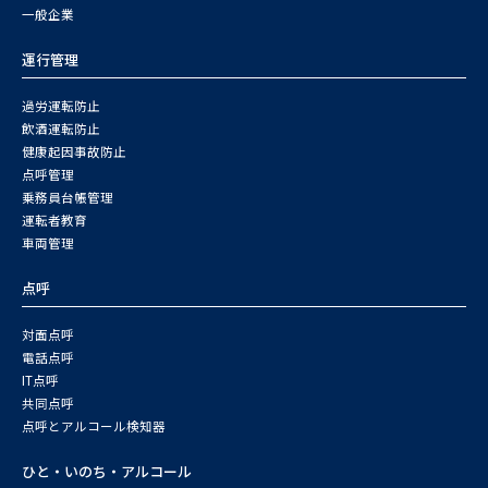
一般企業
運行管理
過労運転防止
飲酒運転防止
健康起因事故防止
点呼管理
乗務員台帳管理
運転者教育
車両管理
点呼
対面点呼
電話点呼
IT点呼
共同点呼
点呼とアルコール検知器
ひと・いのち・アルコール