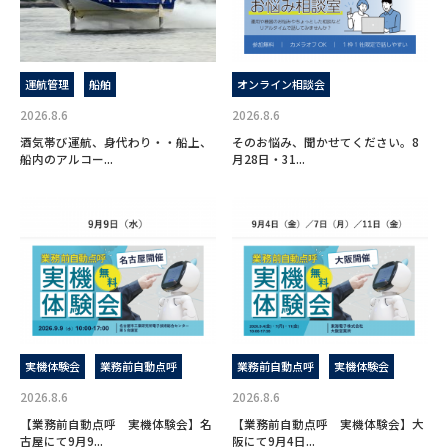
運航管理
船舶
オンライン相談会
2026.8.6
2026.8.6
酒気帯び運航、身代わり・・船上、
そのお悩み、聞かせてください。8
船内のアルコー...
月28日・31...
実機体験会
業務前自動点呼
業務前自動点呼
実機体験会
2026.8.6
2026.8.6
【業務前自動点呼 実機体験会】名
【業務前自動点呼 実機体験会】大
古屋にて9月9...
阪にて9月4日...