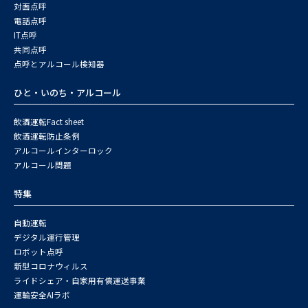
対面点呼
電話点呼
IT点呼
共同点呼
点呼とアルコール検知器
ひと・いのち・アルコール
飲酒運転Fact sheet
飲酒運転防止条例
アルコールインターロック
アルコール問題
特集
自動運転
デジタル運行管理
ロボット点呼
新型コロナウィルス
ライドシェア・自家用有償運送事業
運輸安全AIラボ