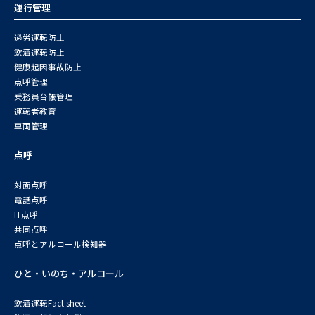
運行管理
過労運転防止
飲酒運転防止
健康起因事故防止
点呼管理
乗務員台帳管理
運転者教育
車両管理
点呼
対面点呼
電話点呼
IT点呼
共同点呼
点呼とアルコール検知器
ひと・いのち・アルコール
飲酒運転Fact sheet