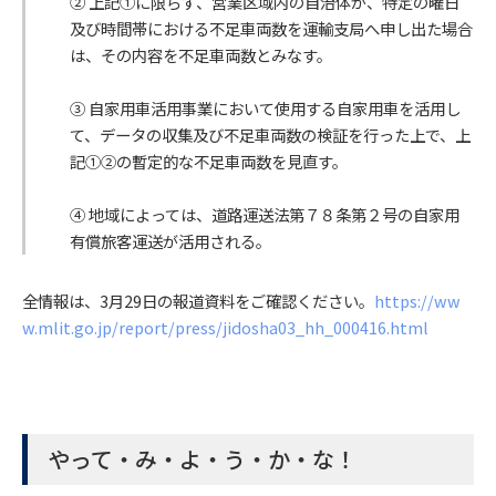
② 上記①に限らず、営業区域内の自治体が、特定の曜日
及び時間帯における不足車両数を運輸支局へ申し出た場合
は、その内容を不足車両数とみなす。
③ 自家用車活用事業において使用する自家用車を活用し
て、データの収集及び不足車両数の検証を行った上で、上
記①②の暫定的な不足車両数を見直す。
④ 地域によっては、道路運送法第７８条第２号の自家用
有償旅客運送が活用される。
全情報は、3月29日の報道資料をご確認ください。
https://ww
w.mlit.go.jp/report/press/jidosha03_hh_000416.html
やって・み・よ・う・か・な！