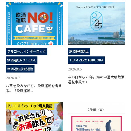
アルコールインターロック
飲酒運転防止
飲酒運転NO！CAFE
TEAM ZERO FUKUOKA
飲酒運転撲滅運動
2026.8.5
あの日から20年。海の中道大橋飲酒
2026.8.7
運転事故で3...
お茶を飲みながら、飲酒運転を考え
る。「飲酒運転...