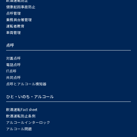
飲酒運転防止
健康起因事故防止
点呼管理
乗務員台帳管理
運転者教育
車両管理
点呼
対面点呼
電話点呼
IT点呼
共同点呼
点呼とアルコール検知器
ひと・いのち・アルコール
飲酒運転Fact sheet
飲酒運転防止条例
アルコールインターロック
アルコール問題