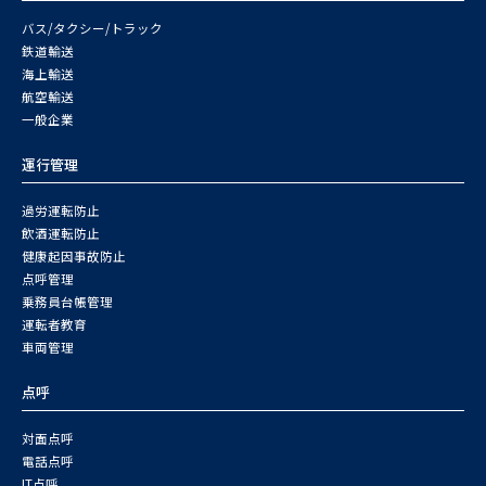
バス/タクシー/トラック
鉄道輸送
海上輸送
航空輸送
一般企業
運行管理
過労運転防止
飲酒運転防止
健康起因事故防止
点呼管理
乗務員台帳管理
運転者教育
車両管理
点呼
対面点呼
電話点呼
IT点呼