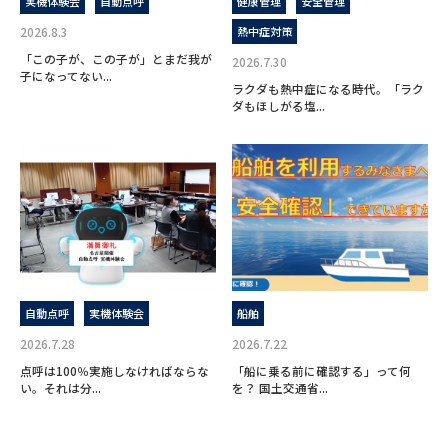
実機体験会
自動点呼
健康管理
安全管理
2026.8.3
熱中症対策
「この子が、この子が」とまだ我が
2026.7.30
子になってない...
ラクダも熱中症になる時代。「ラク
ダもほしがる塩...
自動点呼
実機体験会
船舶
2026.7.28
2026.7.22
点呼は100％実施しなければならな
「船に乗る前に確認する」って何
い。それは分...
を？ 国土交通省...