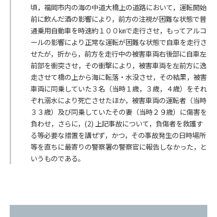
頃，福岡市内の海の中道大橋上の道路において，運転開始
前に飲んだ酒の影響により，前方の注視が困難な状態で普
通乗用自動車を時速約１００㎞で走行させ，もってアルコ
ールの影響により正常な運転が困難な状態で自車を走行さ
せたが，折から，前方を走行中の被害車両右後部に自車左
前部を衝突させ，その衝撃により，被害車両を左前方に逸
走させて橋の上から海に転落・水没させ，その結果，被害
車両に同乗していた３名（当時１歳，３歳，４歳）をそれ
ぞれ溺水により死亡させたほか，被害車両の運転者（当時
３３歳）及び同乗していたその妻（当時２９歳）に傷害を
負わせ，さらに，(2) 上記事故について，負傷者を救護す
る等必要な措置を講ぜず，かつ，その事故発生の日時場所
等を直ちに最寄りの警察署の警察官に報告しなかった，と
いうものである。