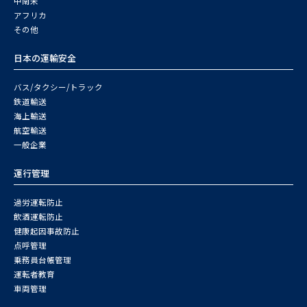
中南米
アフリカ
その他
日本の運輸安全
バス/タクシー/トラック
鉄道輸送
海上輸送
航空輸送
一般企業
運行管理
過労運転防止
飲酒運転防止
健康起因事故防止
点呼管理
乗務員台帳管理
運転者教育
車両管理