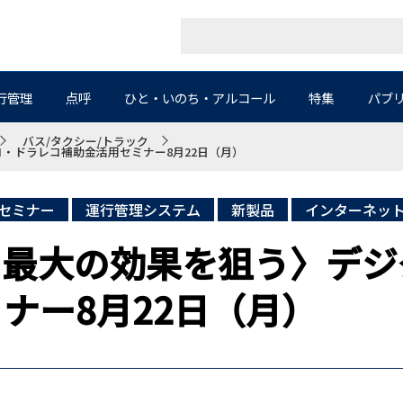
行管理
点呼
ひと・いのち・アルコール
特集
パブ
バス/タクシー/トラック
・ドラレコ補助金活用セミナー8月22日（月）
セミナー
運行管理システム
新製品
インターネッ
、最大の効果を狙う〉デジ
ナー8月22日（月）