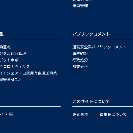
車両管理
集
パブリックコメント
動運転
運輸安全系パブリックコメント
ジタル運行管理
事故統計
ボット点呼
行政処分
型コロナウィルス
監査分析
イドシェア・自家用有償運送事業
輸安全AIラボ
このサイトについて
サイト
免責事項
編集長について