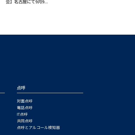
会】名古屋にて9月9...
点呼
対面点呼
電話点呼
IT点呼
共同点呼
点呼とアルコール検知器