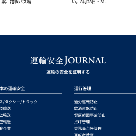
案、路線バス編
い。8月28日・31...
本の運輸安全
運行管理
ス/タクシー/トラック
過労運転防止
道輸送
飲酒運転防止
上輸送
健康起因事故防止
空輸送
点呼管理
般企業
乗務員台帳管理
運転者教育