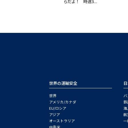
らだよ！ 時速3...
世界の運輸安全
日
世界
バ
アメリカ/カナダ
鉄
EU/ロシア
海
アジア
航
オーストラリア
一
中南米