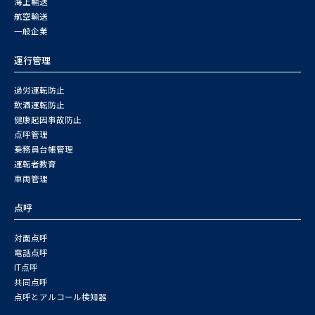
海上輸送
航空輸送
一般企業
運行管理
過労運転防止
飲酒運転防止
健康起因事故防止
点呼管理
乗務員台帳管理
運転者教育
車両管理
点呼
対面点呼
電話点呼
IT点呼
共同点呼
点呼とアルコール検知器