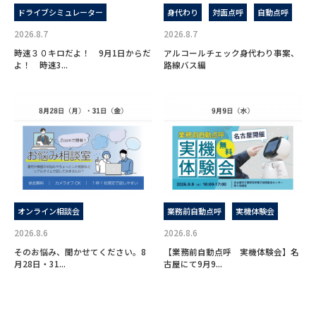
ドライブシミュレーター
身代わり
対面点呼
自動点呼
2026.8.7
2026.8.7
時速３０キロだよ！ 9月1日からだ
アルコールチェック身代わり事案、
よ！ 時速3...
路線バス編
オンライン相談会
業務前自動点呼
実機体験会
2026.8.6
2026.8.6
そのお悩み、聞かせてください。8
【業務前自動点呼 実機体験会】名
月28日・31...
古屋にて9月9...