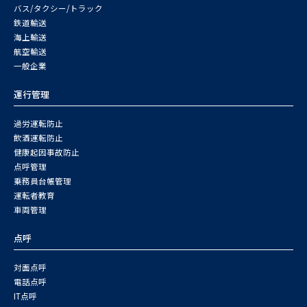
バス/タクシー/トラック
鉄道輸送
海上輸送
航空輸送
一般企業
運行管理
過労運転防止
飲酒運転防止
健康起因事故防止
点呼管理
乗務員台帳管理
運転者教育
車両管理
点呼
対面点呼
電話点呼
IT点呼