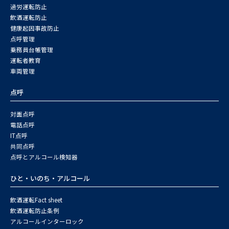
過労運転防止
飲酒運転防止
健康起因事故防止
点呼管理
乗務員台帳管理
運転者教育
車両管理
点呼
対面点呼
電話点呼
IT点呼
共同点呼
点呼とアルコール検知器
ひと・いのち・アルコール
飲酒運転Fact sheet
飲酒運転防止条例
アルコールインターロック