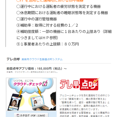
○運行中における運転者の疲労状態を測定する機器
○休息期間における運転者の睡眠状態等を測定する機器
○運行中の運行管理機器
③補助率：取得に対する経費の１／２
④補助限度額：一部の機器に１台あたりの上限あり（詳細
につきましてはＨＰ参照）
⑤１事業者あたりの上限額：８０万円