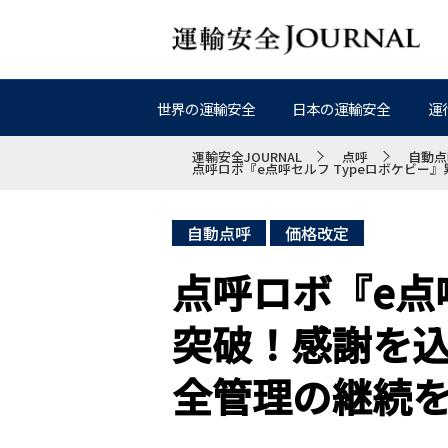
世界の運輸安全
日本の運輸安全
運
運輸安全JOURNAL
点呼
自動点
点呼ロボ『e点呼セルフ Typeロボケビー
自動点呼
価格改定
点呼ロボ『e点呼
突破！感謝を
全管理の継続