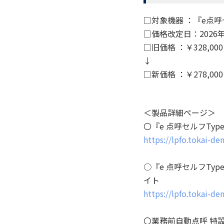
□対象機器 ：『e点呼
□価格改定日：2026
□旧価格 ：￥328,00
↓
□新価格 ：￥278,00
＜製品詳細ページ＞
〇『e 点呼セルフTy
https://lpfo.tokai-den
○『e 点呼セルフTy
イト
https://lpfo.tokai-de
〇業務前自動点呼 特