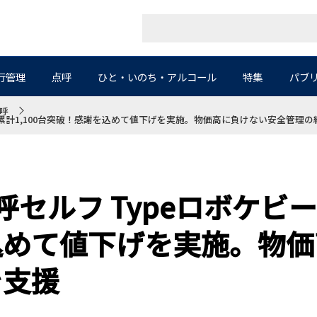
行管理
点呼
ひと・いのち・アルコール
特集
パブ
呼
』累計1,100台突破！感謝を込めて値下げを実施。物価高に負けない安全管理
セルフ Typeロボケビー』
込めて値下げを実施。物価
を支援