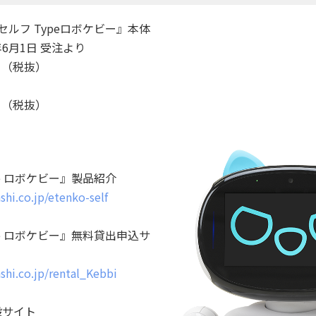
セルフ Typeロボケビー』本体
年6月1日 受注より
0 （税抜）
0 （税抜）
pe ロボケビー』製品紹介
shi.co.jp/etenko-self
pe ロボケビー』無料貸出申込サ
nshi.co.jp/rental_Kebbi
設サイト