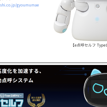
enshi.co.jp/gyoumumae
【e点呼セルフ Typ