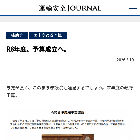
運輸安全JOURNAL
特集
デジタル運行管理
R8年度、予算成立へ。
補助金
国土交通省予算
R8年度、予算成立へ。
2026.3.19
与党が強く、このまま参議院も通過するでしょう。来年度の政府
予算。