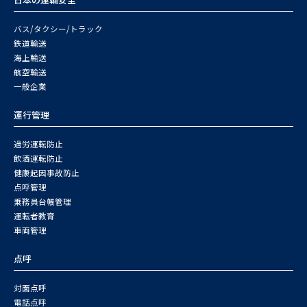
バス/タクシー/トラック
鉄道輸送
海上輸送
航空輸送
一般企業
運行管理
過労運転防止
飲酒運転防止
健康起因事故防止
点呼管理
乗務員台帳管理
運転者教育
車両管理
点呼
対面点呼
電話点呼