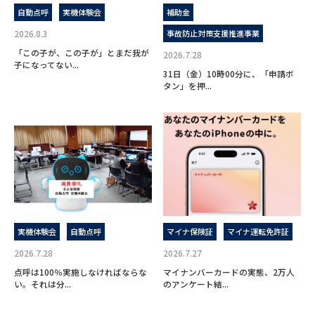
自動点呼
実機体験会
補助金
2026.8.3
事故防止対策支援推進事業
「この子が、この子が」とまだ我が
2026.7.28
子になってない...
31日（金）10時00分に、「申請ボ
タン」を押...
実機体験会
自動点呼
マイナ保険証
マイナ運転免許証
2026.7.28
2026.7.27
点呼は100％実施しなければならな
マイナンバーカードの実態、2万人
い。それは分...
のアンケート結...