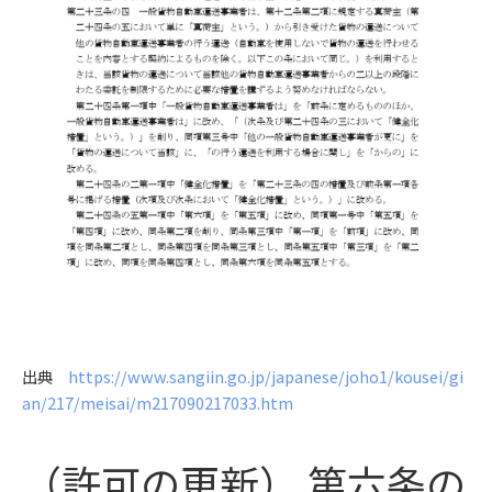
出典
https://www.sangiin.go.jp/japanese/joho1/kousei/gi
an/217/meisai/m217090217033.htm
（許可の更新） 第六条の