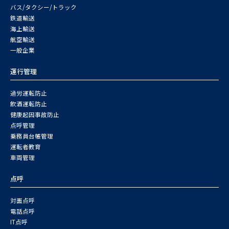
バス/タクシー/トラック
鉄道輸送
海上輸送
航空輸送
一般企業
運行管理
過労運転防止
飲酒運転防止
健康起因事故防止
点呼管理
乗務員台帳管理
運転者教育
車両管理
点呼
対面点呼
電話点呼
IT点呼