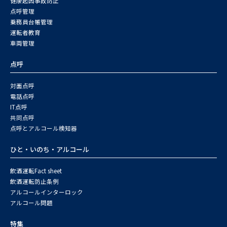
健康起因事故防止
点呼管理
乗務員台帳管理
運転者教育
車両管理
点呼
対面点呼
電話点呼
IT点呼
共同点呼
点呼とアルコール検知器
ひと・いのち・アルコール
飲酒運転Fact sheet
飲酒運転防止条例
アルコールインターロック
アルコール問題
特集