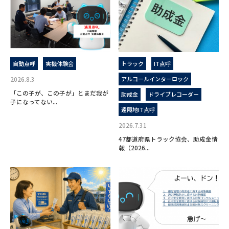
自動点呼
実機体験会
トラック
IT点呼
2026.8.3
アルコールインターロック
「この子が、この子が」とまだ我が
助成金
ドライブレコーダー
子になってない...
遠隔地IT点呼
2026.7.31
47都道府県トラック協会、助成金情
報（2026...