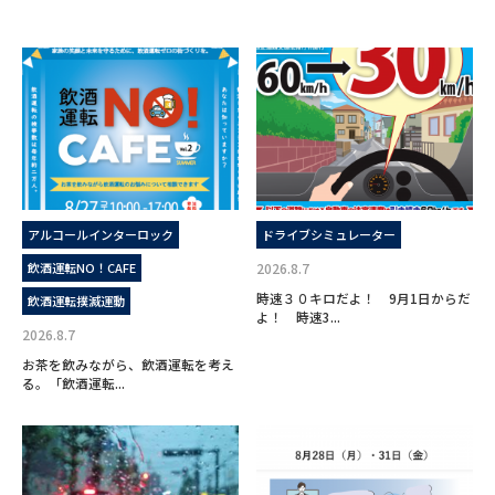
アルコールインターロック
ドライブシミュレーター
飲酒運転NO！CAFE
2026.8.7
時速３０キロだよ！ 9月1日からだ
飲酒運転撲滅運動
よ！ 時速3...
2026.8.7
お茶を飲みながら、飲酒運転を考え
る。「飲酒運転...