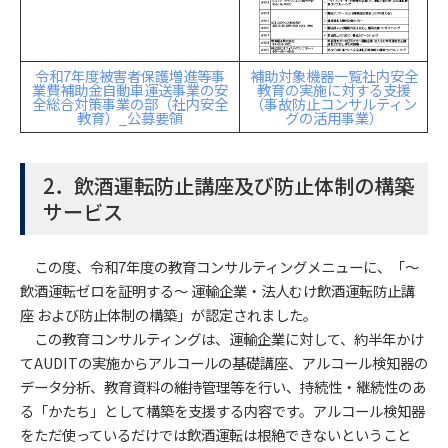
令和7年度被害者保護増進等事
補助対象機器一覧社内安全
業費補助金自動車運送事業の安
教育の実施に対する支援
全総合対策事業の部（社内安全
（事故防止コンサルティン
教育）_公募要領
グの活用事業）
2．飲酒運転防止講座及び防止体制の構築
サービス
この度、令和7年度の教育コンサルティングメニューに、「〜
飲酒運転ゼロを証明する〜 運輸企業・法⼈むけ飲酒運転防止講
座 および防止体制の構築」が認定されました。
この教育コンサルティングは、運輸企業に対して、約半年かけ
てAUDITの実施からアルコールの基礎講座、アルコール検知器の
データ分析、教育資料の維持管理等を行い、持続性・継続性のあ
る「かたち」として構築を支援する内容です。アルコール検知器
をただ使っているだけでは飲酒運転は根絶できないということ