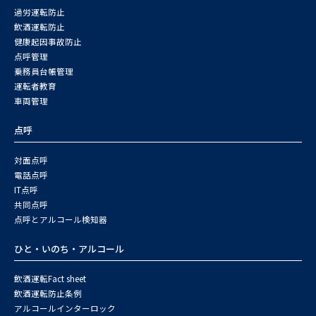
過労運転防止
飲酒運転防止
健康起因事故防止
点呼管理
乗務員台帳管理
運転者教育
車両管理
点呼
対面点呼
電話点呼
IT点呼
共同点呼
点呼とアルコール検知器
ひと・いのち・アルコール
飲酒運転Fact sheet
飲酒運転防止条例
アルコールインターロック