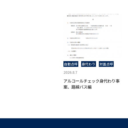
自動点呼
身代わり
対面点呼
2026.8.7
アルコールチェック身代わり事
案、路線バス編