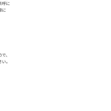
点呼に
際に
ので、
さい。