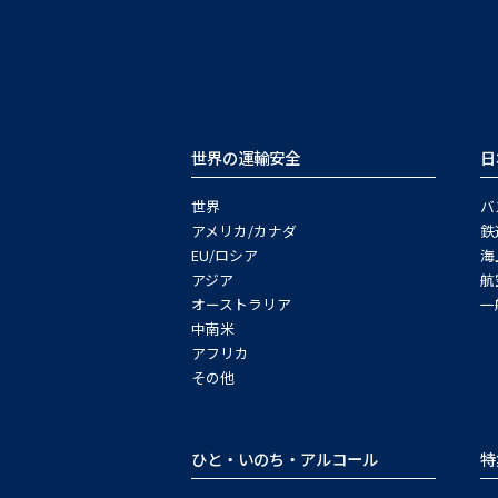
世界の運輸安全
日
世界
バ
アメリカ/カナダ
鉄
EU/ロシア
海
アジア
航
オーストラリア
一
中南米
アフリカ
その他
ひと・いのち・アルコール
特