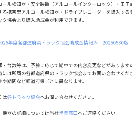
コール検知器・安全装置（アルコールインターロック）・ＩＴ
する携帯型アルコール検知器・ドライブレコーダーを購入する
ック協会より購入助成金が利用できます。
2025年度各都道府県トラック協会助成金情報≫ 20250530版
額・台数等は、予算に応じて期中での内容変更などがあります
時には所属の各都道府県のトラック協会までお問い合わせくだ
件や期間など都道府県ごとに異なります。
くは
各トラック協会
へお問い合わせください。
、機器の詳細については当社
営業窓口
へご連絡ください。