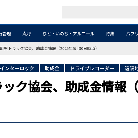
行管理
点呼
ひと・いのち・アルコール
特集
パブ
道府県トラック協会、助成金情報（2025年5月30日時点）
インターロック
助成金
ドライブレコーダー
遠隔地
ラック協会、助成金情報（2