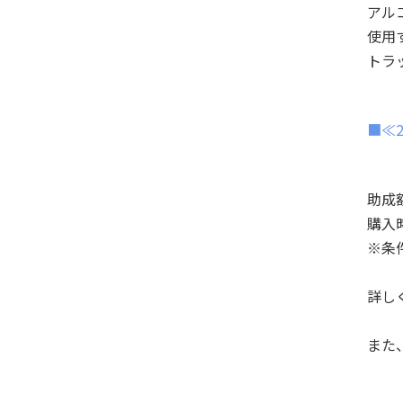
アル
使用
トラ
■≪
助成
購入
※条
詳し
また