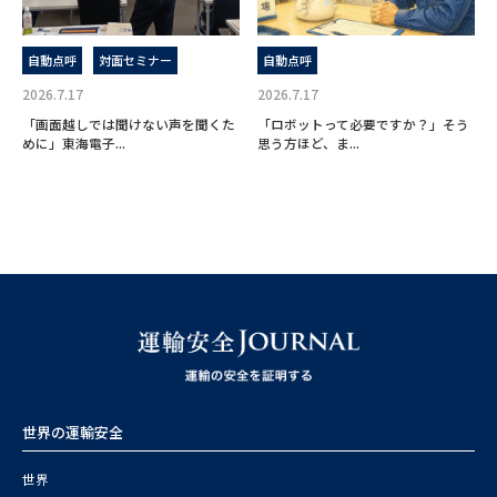
自動点呼
対面セミナー
自動点呼
2026.7.17
2026.7.17
「画面越しでは聞けない声を聞くた
「ロボットって必要ですか？」そう
めに」東海電子...
思う方ほど、ま...
世界の運輸安全
世界