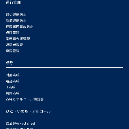
運行管理
過労運転防止
飲酒運転防止
健康起因事故防止
点呼管理
乗務員台帳管理
運転者教育
車両管理
点呼
対面点呼
電話点呼
IT点呼
共同点呼
点呼とアルコール検知器
ひと・いのち・アルコール
飲酒運転Fact sheet