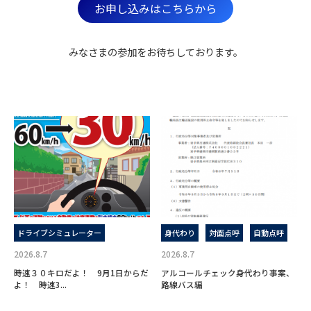
お申し込みはこちらから
みなさまの参加をお待ちしております。
ドライブシミュレーター
身代わり
対面点呼
自動点呼
2026.8.7
2026.8.7
時速３０キロだよ！ 9月1日からだ
アルコールチェック身代わり事案、
よ！ 時速3...
路線バス編