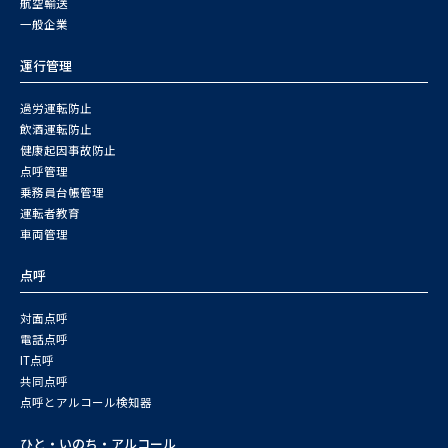
航空輸送
一般企業
運行管理
過労運転防止
飲酒運転防止
健康起因事故防止
点呼管理
乗務員台帳管理
運転者教育
車両管理
点呼
対面点呼
電話点呼
IT点呼
共同点呼
点呼とアルコール検知器
ひと・いのち・アルコール