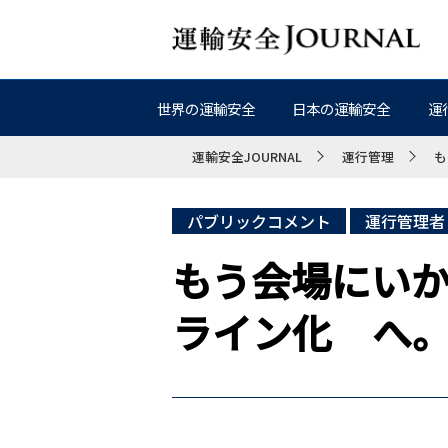
世界の運輸安全
日本の運輸安全
運
運輸安全JOURNAL
運行管理
も
パブリックコメント
運行管理者
もう会場にい
ライン化 へ