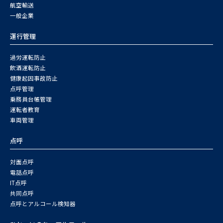
航空輸送
一般企業
運行管理
過労運転防止
飲酒運転防止
健康起因事故防止
点呼管理
乗務員台帳管理
運転者教育
車両管理
点呼
対面点呼
電話点呼
IT点呼
共同点呼
点呼とアルコール検知器