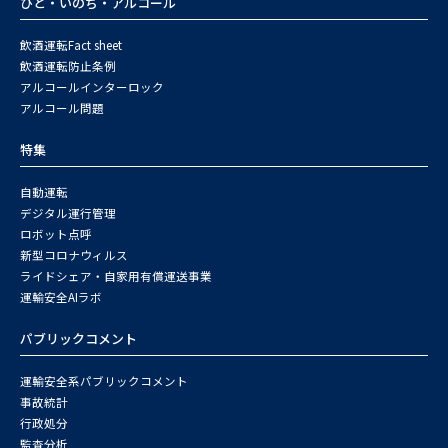
ひと・いのち・アルコール
飲酒運転Fact sheet
飲酒運転防止条例
アルコールインターロック
アルコール問題
特集
自動運転
デジタル運行管理
ロボット点呼
新型コロナウィルス
ライドシェア・自家用有償運送事業
運輸安全AIラボ
パブリックコメント
運輸安全系パブリックコメント
事故統計
行政処分
監査分析