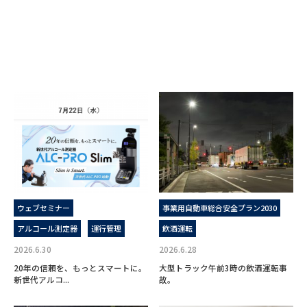
ウェブセミナー
事業用自動車総合安全プラン2030
アルコール測定器
運行管理
飲酒運転
2026.6.30
2026.6.28
20年の信頼を、もっとスマートに。
大型トラック午前3時の飲酒運転事
新世代アルコ...
故。