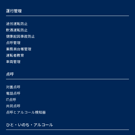
運行管理
過労運転防止
飲酒運転防止
健康起因事故防止
点呼管理
乗務員台帳管理
運転者教育
車両管理
点呼
対面点呼
電話点呼
IT点呼
共同点呼
点呼とアルコール検知器
ひと・いのち・アルコール