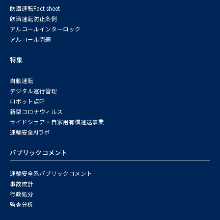
飲酒運転Fact sheet
飲酒運転防止条例
アルコールインターロック
アルコール問題
特集
自動運転
デジタル運行管理
ロボット点呼
新型コロナウィルス
ライドシェア・自家用有償運送事業
運輸安全AIラボ
パブリックコメント
運輸安全系パブリックコメント
事故統計
行政処分
監査分析