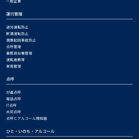
一般企業
運行管理
過労運転防止
飲酒運転防止
健康起因事故防止
点呼管理
乗務員台帳管理
運転者教育
車両管理
点呼
対面点呼
電話点呼
IT点呼
共同点呼
点呼とアルコール検知器
ひと・いのち・アルコール