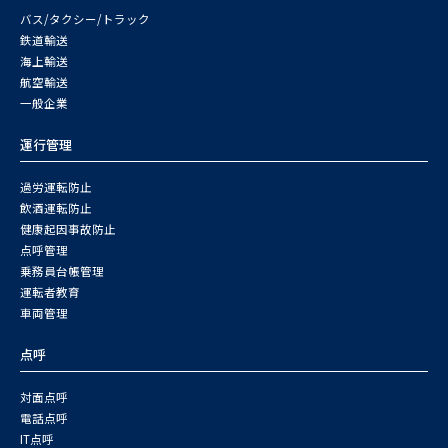
バス/タクシー/トラック
鉄道輸送
海上輸送
航空輸送
一般企業
運行管理
過労運転防止
飲酒運転防止
健康起因事故防止
点呼管理
乗務員台帳管理
運転者教育
車両管理
点呼
対面点呼
電話点呼
IT点呼