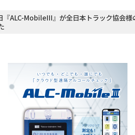
日『ALC-MobileIII』が全日本トラック協
た