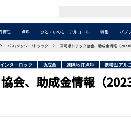
行管理
点呼
ひと・いのち・アルコール
特集
パブ
バス/タクシー/トラック
宮崎県トラック協会、助成金情報（2023年
インターロック
助成金
遠隔地IT点呼
携帯型アル
協会、助成金情報（2023