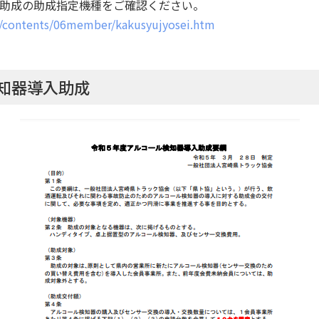
助成の助成指定機種をご確認ください。
p/contents/06member/kakusyujyosei.htm
知器導入助成