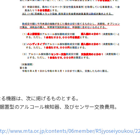
なる機器は、次に掲げるものとする。
据置型のアルコール検知器、及びセンサー交換費用。
tp://www.mta.or.jp/contents/06member/R5jyoseiyoukou/22.